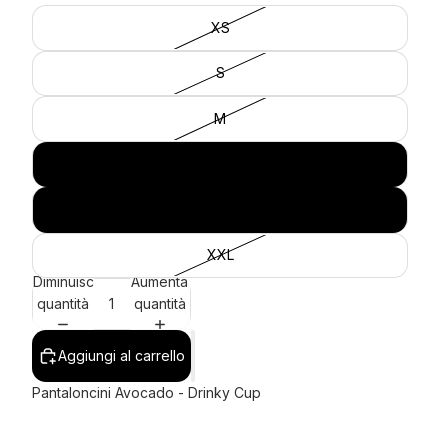
XS
S
M
L
XL
XXL
Diminuisci
Aumenta
quantità
quantità
Aggiungi al carrello
Pantaloncini Avocado - Drinky Cup