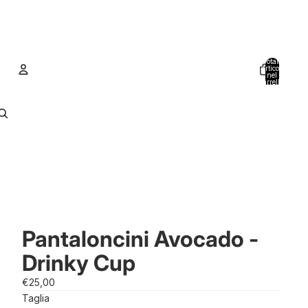
Totale
articoli
nel
carrello:
0
Account
Altre opzioni di accesso
Ordini
Profilo
Pantaloncini Avocado -
Drinky Cup
€25,00
Taglia